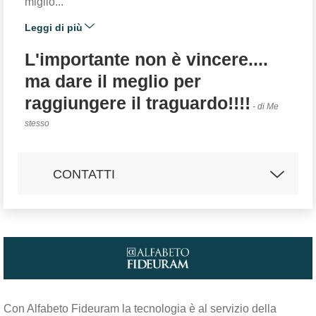
miglio...
Leggi di più
L'importante non è vincere....
ma dare il meglio per
raggiungere il traguardo!!!!
- di Me
stesso
CONTATTI
Email:
costante.galbiati@spinvest.com
UFFICIO DEL PRIVATE BANKER
Indirizzo:
Via Dei Mille 9, 24047 -
Treviglio
Con Alfabeto Fideuram la tecnologia è al servizio della
Tel:
0363/302655