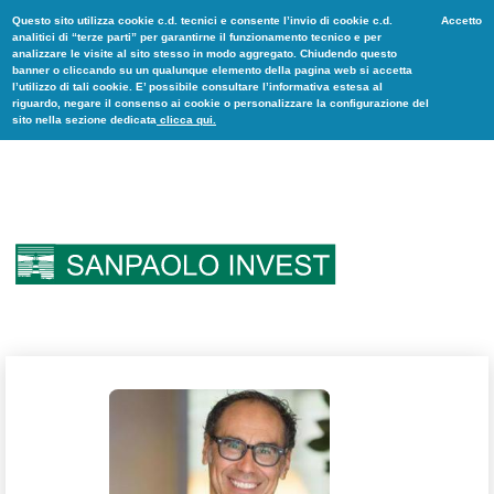
Questo sito utilizza cookie c.d. tecnici e consente l’invio di cookie c.d.
Accetto
analitici di “terze parti” per garantirne il funzionamento tecnico e per
analizzare le visite al sito stesso in modo aggregato. Chiudendo questo
banner o cliccando su un qualunque elemento della pagina web si accetta
l’utilizzo di tali cookie. E’ possibile consultare l’informativa estesa al
riguardo, negare il consenso ai cookie o personalizzare la configurazione del
sito nella sezione dedicata
clicca qui.