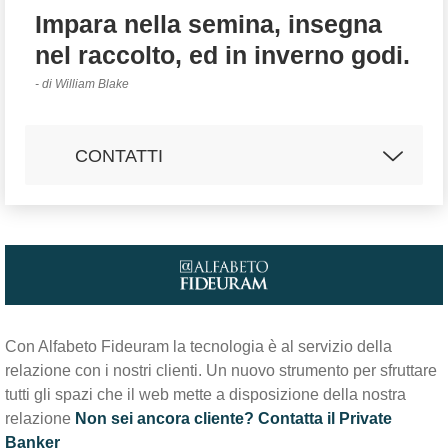
Impara nella semina, insegna
nel raccolto, ed in inverno godi.
- di William Blake
CONTATTI
Email:
fbellodi@fideuram.it
UFFICIO DEL PRIVATE BANKER
Indirizzo:
Via D'avia Sud 201, 41126 -
Modena
Con Alfabeto Fideuram la tecnologia è al servizio della
Tel:
059/2924111
relazione con i nostri clienti. Un nuovo strumento per sfruttare
Fax:
059/2924157
tutti gli spazi che il web mette a disposizione della nostra
relazione
Non sei ancora cliente? Contatta il Private
Banker