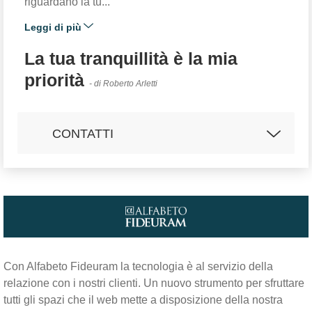
riguardano la tu...
Leggi di più
La tua tranquillità è la mia
priorità
- di Roberto Arletti
CONTATTI
Email:
rarletti1@fideuram.it
UFFICIO DEL PRIVATE BANKER
Indirizzo:
Via Aldrovandi, 61, 41012 -
Carpi
Con Alfabeto Fideuram la tecnologia è al servizio della
Tel:
059/6229020
relazione con i nostri clienti. Un nuovo strumento per sfruttare
Fax:
059/6223115
tutti gli spazi che il web mette a disposizione della nostra